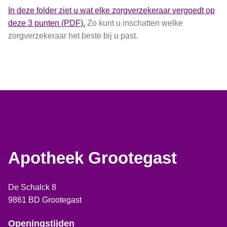
In deze folder ziet u wat elke zorgverzekeraar vergoedt op
deze 3 punten (PDF).
Zo kunt u inschatten welke
zorgverzekeraar het beste bij u past.
Apotheek Grootegast
De Schalck 8
9861 BD Grootegast
Openingstijden