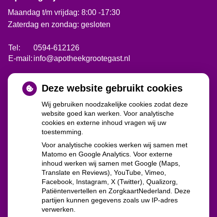
Maandag t/m vrijdag: 8:00 -17:30
Zaterdag en zondag: gesloten
Tel:
0594-612126
E-mail:
info@apotheekgrootegast.nl
Deze website gebruikt cookies
Afhaallocatie Opende
Wij gebruiken noodzakelijke cookies zodat deze
website goed kan werken. Voor analytische
cookies en externe inhoud vragen wij uw
Servicebalie Supermarkt Poiesz Opende
toestemming.
Provincialeweg 56
Voor analytische cookies werken wij samen met
9865 AJ Opende
Matomo en Google Analytics. Voor externe
inhoud werken wij samen met Google (Maps,
Translate en Reviews), YouTube, Vimeo,
Openingstijden
Facebook, Instagram, X (Twitter), Qualizorg,
Zie hiervoor de website van supermarkt Poiesz
Patiëntenvertellen en ZorgkaartNederland. Deze
partijen kunnen gegevens zoals uw IP-adres
verwerken.